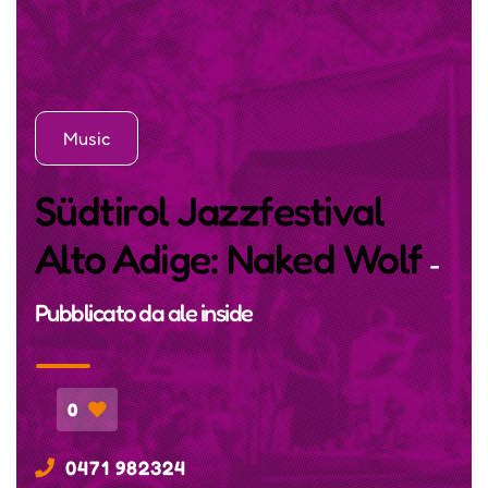
Music
Südtirol Jazzfestival
Alto Adige: Naked Wolf
-
Pubblicato da
ale inside
0
0471 982324