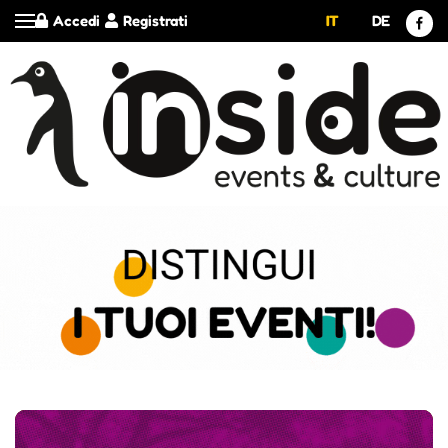
Accedi
Registrati
IT
DE