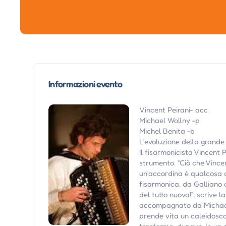
Informazioni evento
Vincent Peirani- acc
Michael Wollny -p
Michel Benita -b
L’evoluzione della grande
Il fisarmonicista Vincent 
strumento. “Ciò che Vincen
un’accordina è qualcosa d
fisarmonica, da Galliano 
del tutto nuova!”, scrive 
accompagnato da Michael W
prende vita un caleidosco