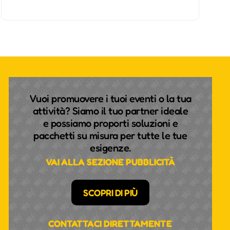
Vuoi promuovere i tuoi eventi o la tua
attività? Siamo il tuo partner ideale
e possiamo proporti soluzioni e
pacchetti su misura per tutte le tue
esigenze.
VAI ALLA SEZIONE PUBBLICITÀ
SCOPRI DI PIÙ
CONTATTACI DIRETTAMENTE