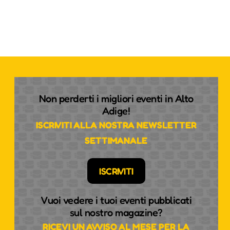
Non perderti i migliori eventi in Alto
Adige!
ISCRIVITI ALLA NOSTRA NEWSLETTER
SETTIMANALE
ISCRIVITI
Vuoi vedere i tuoi eventi pubblicati
sul nostro magazine?
RICEVI UN AVVISO AL MESE PER LA