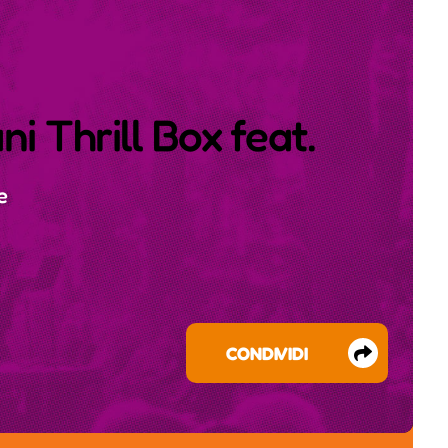
ni Thrill Box feat.
e
CONDIVIDI