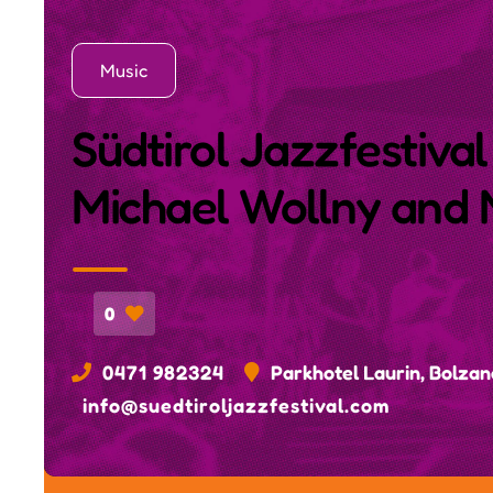
Music
Südtirol Jazzfestival 
Michael Wollny and 
0
0471 982324
Parkhotel Laurin, Bolzan
info@suedtiroljazzfestival.com