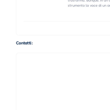
trasforma, dunque, in un 
strumento la voce di un or
Contatti :