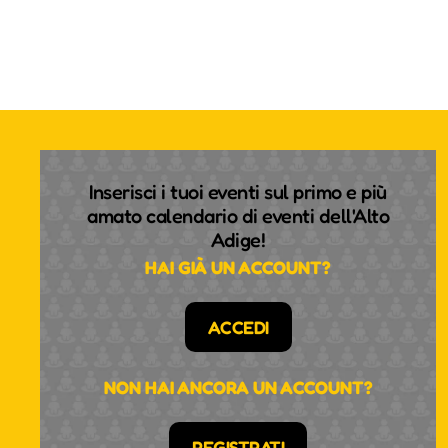
Inserisci i tuoi eventi sul primo e più
amato calendario di eventi dell'Alto
Adige!
HAI GIÀ UN ACCOUNT?
ACCEDI
NON HAI ANCORA UN ACCOUNT?
REGISTRATI