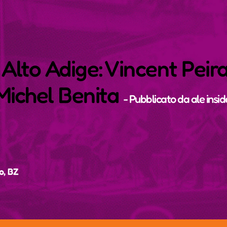
Alto Adige: Vincent Peira
Michel Benita
- Pubblicato da
ale insid
o, BZ