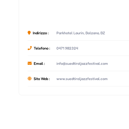
Indirizzo :
Parkhotel Laurin, Bolzano, BZ
Telefono :
0471 982324
Email :
info@suedtiroljazzfestival.com
Sito Web :
www.suedtiroljazzfestival.com