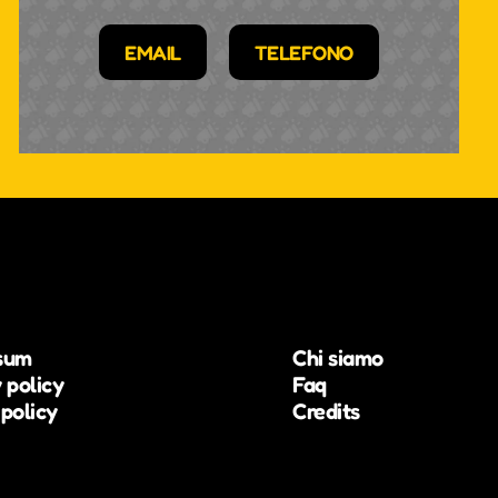
EMAIL
TELEFONO
sum
Chi siamo
 policy
Faq
policy
Credits