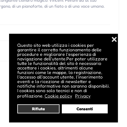
cangiante cilindro magico: Vincent Peirani dà al suo
gano, di un pianoforte, di un fiato o di una voce umana.
❌
Questo sito web utilizza i cookies per
garantire il corretto funzionamento delle
procedure e migliorare l'esperienza di
navigazione dell'utente.Per poter utilizzare
tutte le funzionalità del sito è necessario
accettare i cookies, altrimenti alcune
funzioni come le mappe, la registrazione,
l'accesso all'account utente, l'inserimento
eventi e la ricezione di newsletter e
notifiche informative non saranno disponibili.
I cookies sono solo tecnici e non di
profilazione.
Cookie policy
Privacy
Rifiuta
Consenti