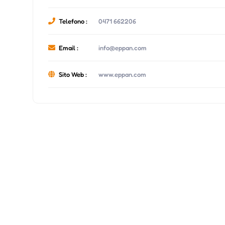
Telefono :
0471 662206
Email :
info@eppan.com
Sito Web :
www.eppan.com