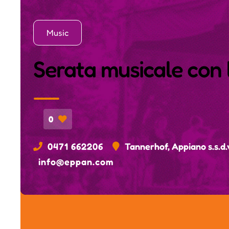
Music
Serata musicale con
0
0471 662206
Tannerhof, Appiano s.s.d.
info@eppan.com