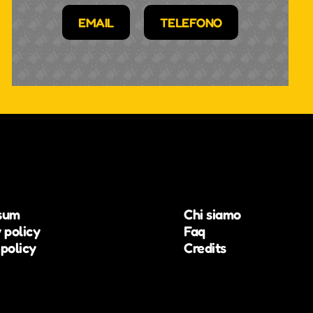
EMAIL
TELEFONO
sum
Chi siamo
 policy
Faq
policy
Credits