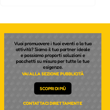
Vuoi promuovere i tuoi eventi o la tua
attività? Siamo il tuo partner ideale
e possiamo proporti soluzioni e
pacchetti su misura per tutte le tue
esigenze.
VAI ALLA SEZIONE PUBBLICITÀ
SCOPRI DI PIÙ
CONTATTACI DIRETTAMENTE