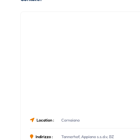
Location :
Cornaiano
Indirizzo :
Tannerhof, Appiano s.s.d.v, BZ