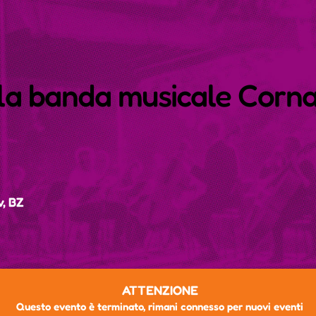
 la banda musicale Corn
v, BZ
ATTENZIONE
Questo evento è terminato, rimani connesso per nuovi eventi