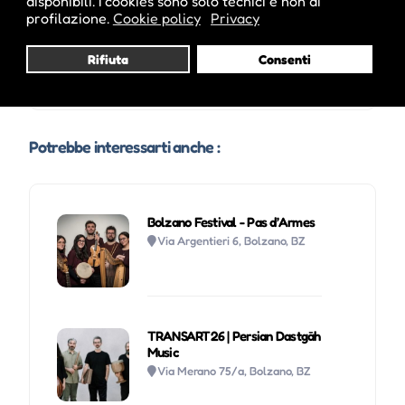
disponibili. I cookies sono solo tecnici e non di
profilazione.
Cookie policy
Privacy
Visita profilo
Rifiuta
Consenti
Potrebbe interessarti anche :
Bolzano Festival - Pas d’Armes
Via Argentieri 6, Bolzano, BZ
TRANSART26 | Persian Dastgāh
Music
Via Merano 75/a, Bolzano, BZ