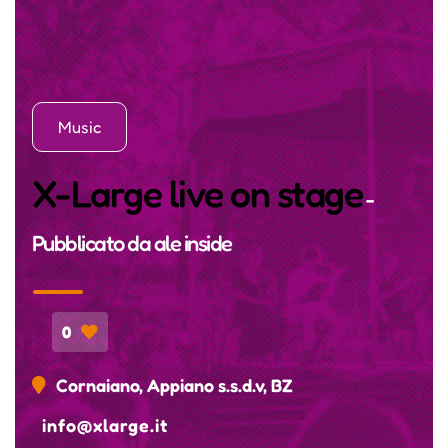
Music
X-Large live on stage
-
Pubblicato da
ale inside
0
Cornaiano, Appiano s.s.d.v, BZ
info@xlarge.it