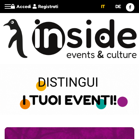
Accedi
Registrati
IT
DE