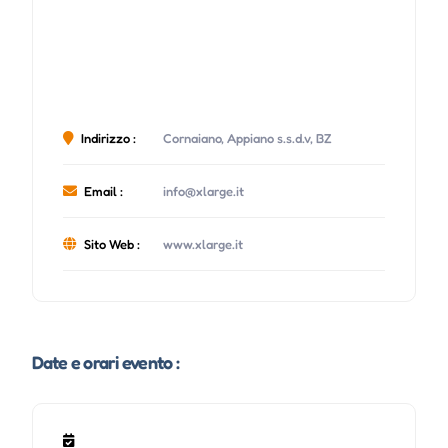
Indirizzo :
Cornaiano, Appiano s.s.d.v, BZ
Email :
info@xlarge.it
Sito Web :
www.xlarge.it
Date e orari evento :