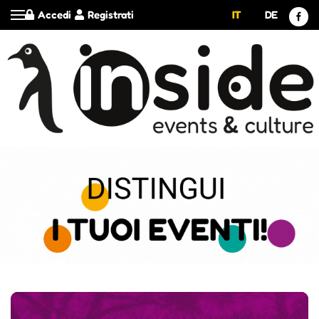
Accedi
Registrati
IT
DE