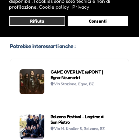
disponibili. I cookies sono solo tecnici e non di
profilazione.
Cookie policy
Privacy
Visita profilo
Rifiuta
Consenti
Potrebbe interessarti anche :
GAME OVER LIVE @POINT |
Egna-Neumarkt
VIa Stazione, Egna, BZ
Bolzano Festival - Lagrime di
San Pietro
Via M. Knoller 5, Bolzano, BZ