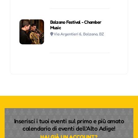
Bolzano Festival - Chamber
Music
Via Argentieri 6, Bolzano, BZ
Inserisci i tuoi eventi sul primo e più amato
calendario di eventi dell'Alto Adige!
HAI GIÀ UN ACCOUNT?