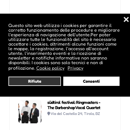
❌
Questo sito web utilizza i cookies per garantire il
corretto funzionamento delle procedure e migliorare
l'esperienza di navigazione dell'utente.Per poter
Potrebbe interessarti anche :
utilizzare tutte le funzionalità del sito è necessario
accettare i cookies, altrimenti alcune funzioni come
le mappe, la registrazione, l'accesso all'account
utente, l'inserimento eventi e la ricezione di
newsletter e notifiche informative non saranno
Midsummer Night 2026:
disponibili. I cookies sono solo tecnici e non di
Mengoni Mania
profilazione.
Cookie policy
Privacy
Piazza Terme, Merano, BZ
Rifiuta
Consenti
südtirol festival: Ringmasters -
The Barbershop Vocal Quartet
Via del Castello 24, Tirolo, BZ