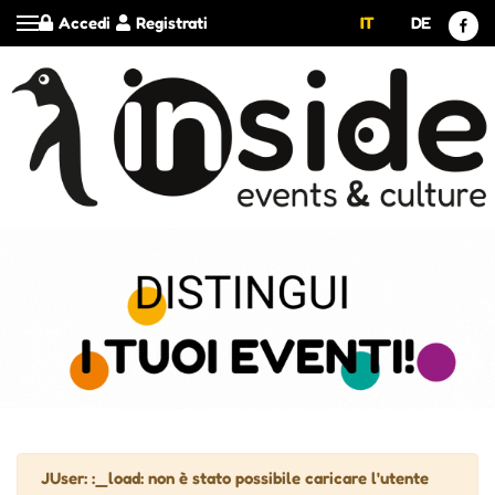
Accedi
Registrati
IT
DE
Attenzione
JUser: :_load: non è stato possibile caricare l'utente