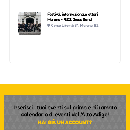
Festival internazionale ottoni
Merano - R.E.T. Brass Band
Corso Libertà 31, Merano, BZ
Inserisci i tuoi eventi sul primo e più amato
calendario di eventi dell'Alto Adige!
HAI GIÀ UN ACCOUNT?