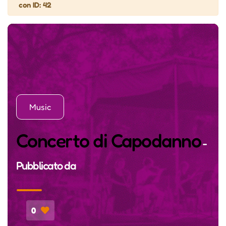
con ID: 42
Music
Concerto di Capodanno
-
Pubblicato da
0