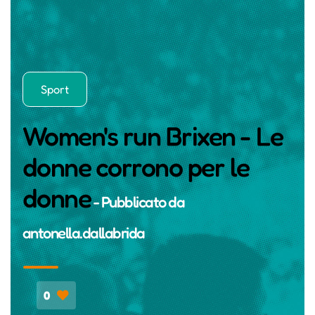
Sport
Women's run Brixen - Le
donne corrono per le
donne
- Pubblicato da
antonella.dallabrida
0