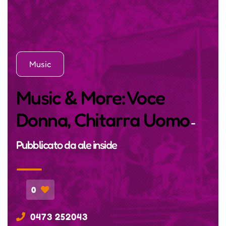
Music
Music & More: Voce
Donna, Chitarra Uomo
-
Pubblicato da
ale inside
0
0473 252043