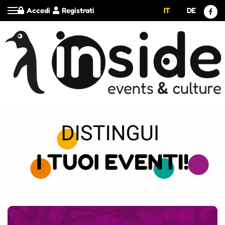
Accedi
Registrati
IT
DE