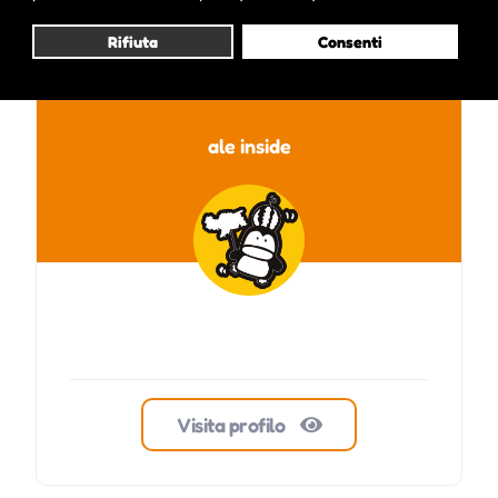
Pubblicato da :
Rifiuta
Consenti
ale inside
Visita profilo