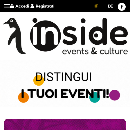
Accedi
Registrati
IT
DE