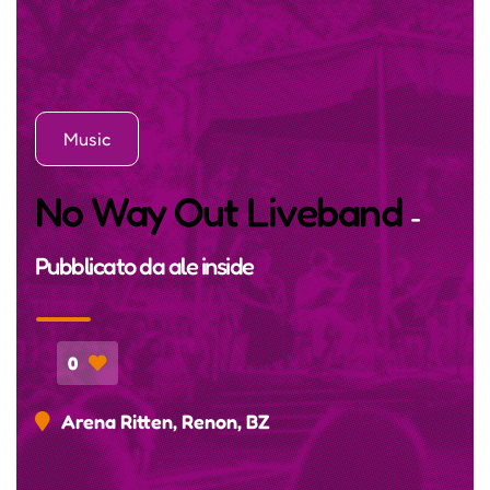
Music
No Way Out Liveband
-
Pubblicato da
ale inside
0
Arena Ritten, Renon, BZ