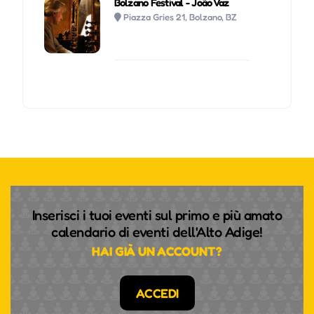
Bolzano Festival - João Vaz
Piazza Gries 21, Bolzano, BZ
Inserisci i tuoi eventi sul primo e più amato
calendario di eventi dell'Alto Adige!
HAI GIÀ UN ACCOUNT?
ACCEDI