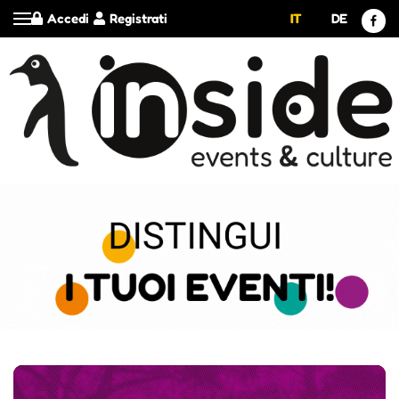
Accedi
Registrati
IT
DE