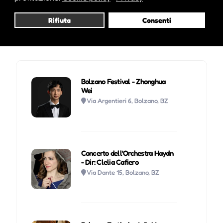
Rifiuta
Consenti
Potrebbe interessarti anche :
Bolzano Festival - Zhonghua
Wei
Via Argentieri 6, Bolzano, BZ
Concerto dell'Orchestra Haydn
- Dir: Clelia Cafiero
Via Dante 15, Bolzano, BZ