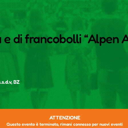
 e di francobolli “Alpen 
.s.d.v, BZ
ATTENZIONE
Questo evento è terminato, rimani connesso per nuovi eventi