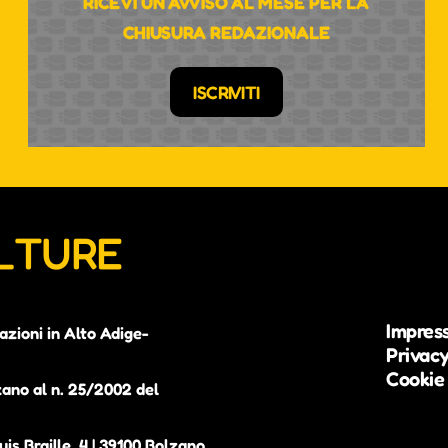
RICEVI UN AVVISO AL MESE PER LA
CHIUSURA REDAZIONALE
ISCRIVITI
ULTURE
Impres
azioni in Alto Adige-
Privacy
Cookie 
zano al n. 25/2002 del
is Braille, 4 | 39100 Bolzano