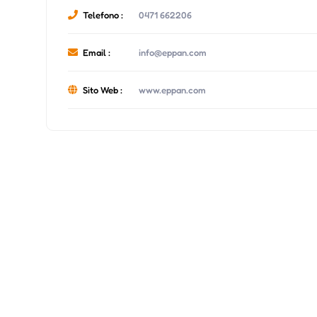
Telefono :
0471 662206
Email :
info@eppan.com
Sito Web :
www.eppan.com