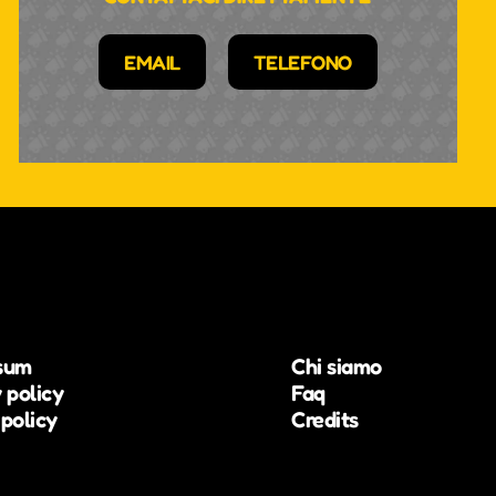
EMAIL
TELEFONO
sum
Chi siamo
 policy
Faq
policy
Credits