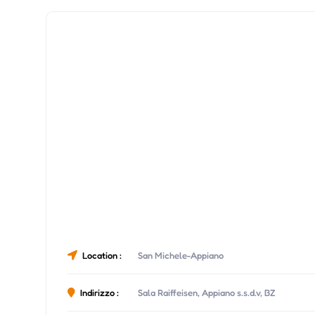
Location :
San Michele-Appiano
Indirizzo :
Sala Raiffeisen, Appiano s.s.d.v, BZ