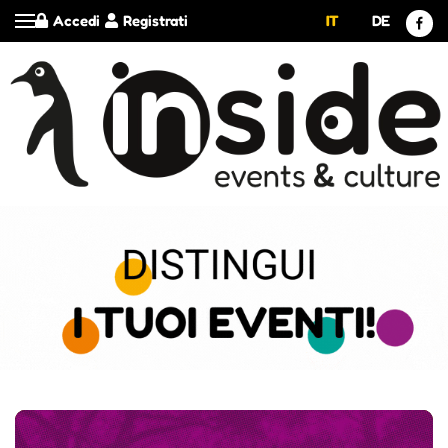
Accedi
Registrati
IT
DE