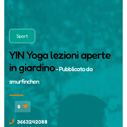
Sport
YIN Yoga lezioni aperte
in giardino
- Pubblicato da
smurfinchen
0
3663242088