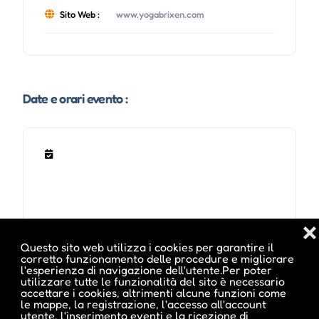
Sito Web :
www.yogabrixen.com
Date e orari evento :
Note sugli orari :
❌
JEDEN Montag nur bei Schönwetter 17:30-19:00h.
Questo sito web utilizza i cookies per garantire il
corretto funzionamento delle procedure e migliorare
START: 3. Juni - ENDE: 25. August
l'esperienza di navigazione dell'utente.Per poter
fällt aus bei Schlechtwetter!
utilizzare tutte le funzionalità del sito è necessario
accettare i cookies, altrimenti alcune funzioni come
le mappe, la registrazione, l'accesso all'account
utente, l'inserimento eventi e la ricezione di