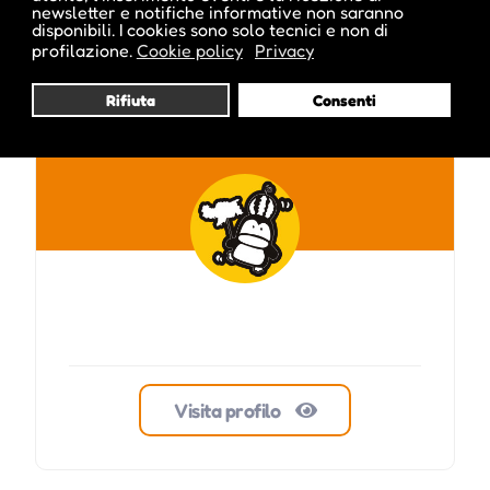
newsletter e notifiche informative non saranno
Pubblicato da :
disponibili. I cookies sono solo tecnici e non di
profilazione.
Cookie policy
Privacy
Rifiuta
Consenti
smurfinchen
Visita profilo