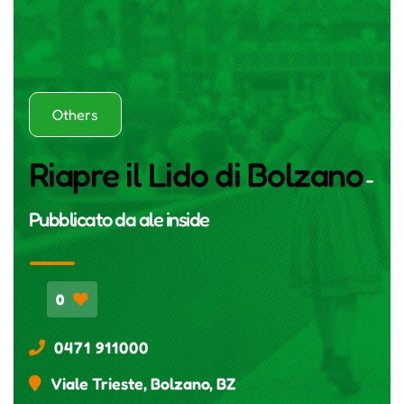
Others
Riapre il Lido di Bolzano
-
Pubblicato da
ale inside
0
0471 911000
Viale Trieste, Bolzano, BZ