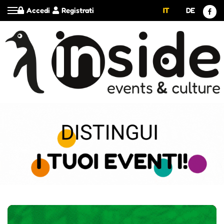
Accedi
Registrati
IT
DE