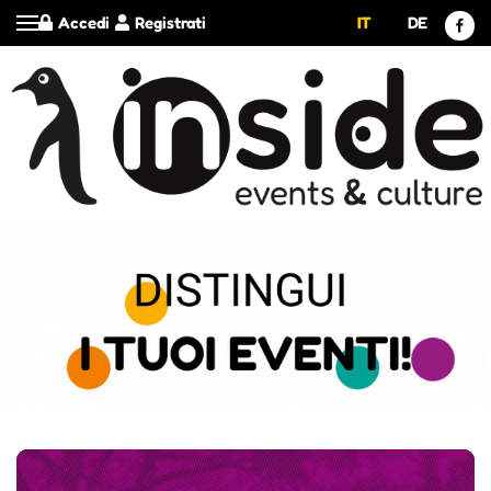
Accedi
Registrati
IT
DE