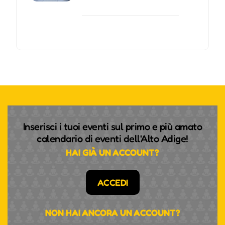
Inserisci i tuoi eventi sul primo e più amato
calendario di eventi dell'Alto Adige!
HAI GIÀ UN ACCOUNT?
ACCEDI
NON HAI ANCORA UN ACCOUNT?