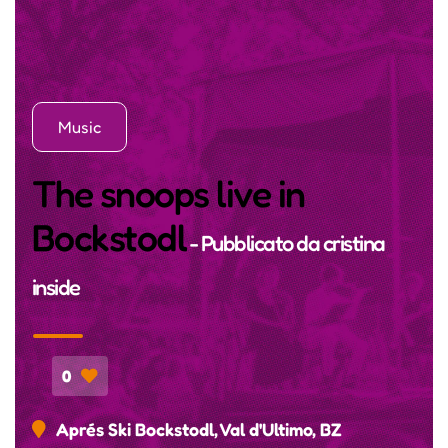
Music
The snoops live in
Bockstodl
- Pubblicato da
cristina
inside
0
Aprés Ski Bockstodl, Val d'Ultimo, BZ