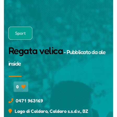
Sport
Regata velica
- Pubblicato da
ale
inside
0
0471 963169
Lago di Caldaro, Caldaro s.s.d.v., BZ