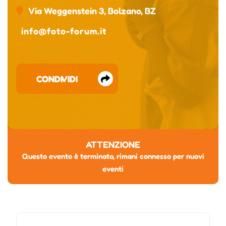
Via Weggenstein 3, Bolzano, BZ
info@foto-forum.it
CONDIVIDI
ATTENZIONE
Questo evento è terminato, rimani connesso per nuovi
eventi