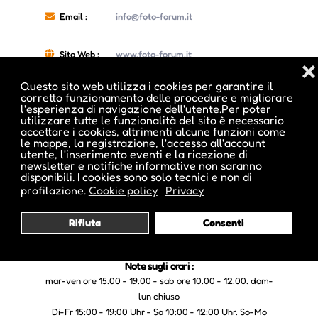
Email :
info@foto-forum.it
Sito Web :
www.foto-forum.it
❌
Questo sito web utilizza i cookies per garantire il
corretto funzionamento delle procedure e migliorare
l'esperienza di navigazione dell'utente.Per poter
utilizzare tutte le funzionalità del sito è necessario
accettare i cookies, altrimenti alcune funzioni come
Date e orari evento :
le mappe, la registrazione, l'accesso all'account
utente, l'inserimento eventi e la ricezione di
newsletter e notifiche informative non saranno
disponibili. I cookies sono solo tecnici e non di
profilazione.
Cookie policy
Privacy
L'evento si tiene dal 14 Mag 2013 al 15 Giu 2013
Rifiuta
Consenti
Note sugli orari :
mar-ven ore 15.00 - 19.00 - sab ore 10.00 - 12.00. dom-
lun chiuso
Di-Fr 15:00 - 19:00 Uhr - Sa 10:00 - 12:00 Uhr. So-Mo