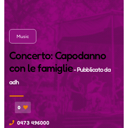
Music
Concerto: Capodanno
con le famiglie
- Pubblicato da
adh
0
0473 496000