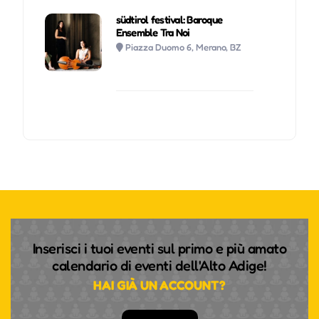
südtirol festival: Baroque
Ensemble Tra Noi
Piazza Duomo 6, Merano, BZ
Inserisci i tuoi eventi sul primo e più amato
calendario di eventi dell'Alto Adige!
HAI GIÀ UN ACCOUNT?