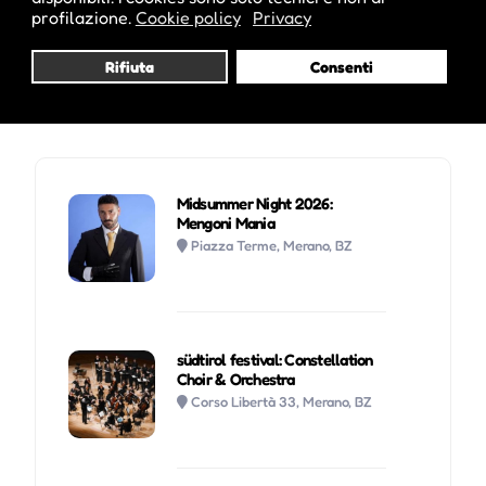
Visita profilo
profilazione.
Cookie policy
Privacy
Rifiuta
Consenti
Potrebbe interessarti anche :
Midsummer Night 2026:
Mengoni Mania
Piazza Terme, Merano, BZ
südtirol festival: Constellation
Choir & Orchestra
Corso Libertà 33, Merano, BZ