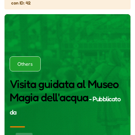
con ID: 42
Others
Visita guidata al Museo
Magia dell'acqua
- Pubblicato
da