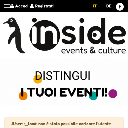
Accedi
Registrati
IT
DE
Attenzione
JUser: :_load: non è stato possibile caricare l'utente