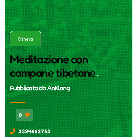
Others
Meditazione con
campane tibetane
-
Pubblicato da
AnKlang
0
3394662753