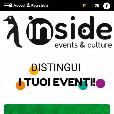
Accedi
Registrati
IT
DE