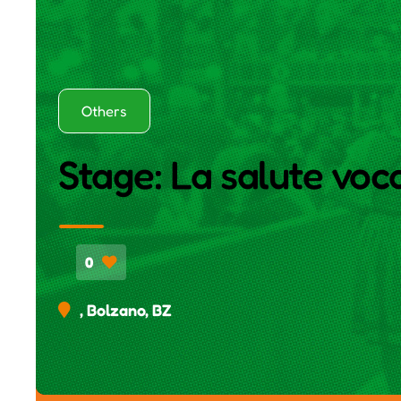
Others
Stage: La salute voc
0
, Bolzano, BZ