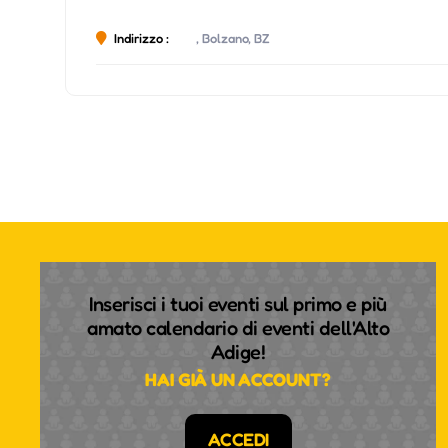
Indirizzo :
, Bolzano, BZ
Inserisci i tuoi eventi sul primo e più
amato calendario di eventi dell'Alto
Adige!
HAI GIÀ UN ACCOUNT?
ACCEDI