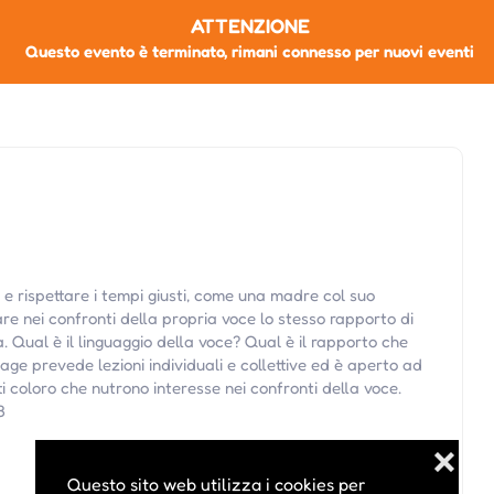
ATTENZIONE
Questo evento è terminato, rimani connesso per nuovi eventi
e e rispettare i tempi giusti, come una madre col suo
are nei confronti della propria voce lo stesso rapporto di
. Qual è il linguaggio della voce? Qual è il rapporto che
age prevede lezioni individuali e collettive ed è aperto ad
tti coloro che nutrono interesse nei confronti della voce.
3
❌
Questo sito web utilizza i cookies per