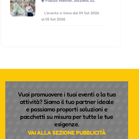
Piazza Walther, Bolzano, BZ
L'evento si tiene dal 04 Set 2026
al 05 Set 2026
Vuoi promuovere i tuoi eventi o la tua
attività? Siamo il tuo partner ideale
e possiamo proporti soluzioni e
pacchetti su misura per tutte le tue
esigenze.
VAI ALLA SEZIONE PUBBLICITÀ