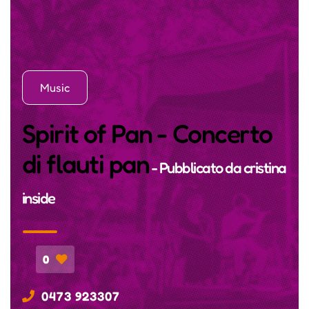
Music
Spirit of Pan - Concerto
di flauti pan
- Pubblicato da
cristina
inside
0
0473 923307