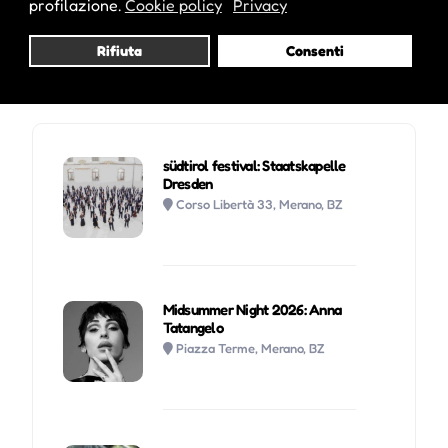
profilazione.
Cookie policy
Privacy
Rifiuta
Consenti
Potrebbe interessarti anche :
südtirol festival: Staatskapelle
Dresden
Corso Libertà 33, Merano, BZ
Midsummer Night 2026: Anna
Tatangelo
Piazza Terme, Merano, BZ