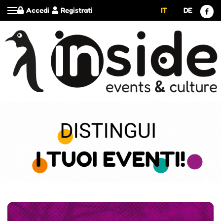
Accedi
Registrati
IT
DE