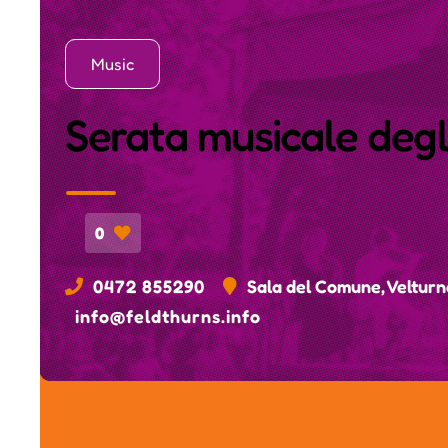
Music
Serata musicale degli
0
0472 855290
Sala del Comune, Velturn
info@feldthurns.info