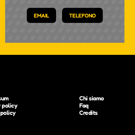
EMAIL
TELEFONO
sum
Chi siamo
 policy
Faq
policy
Credits