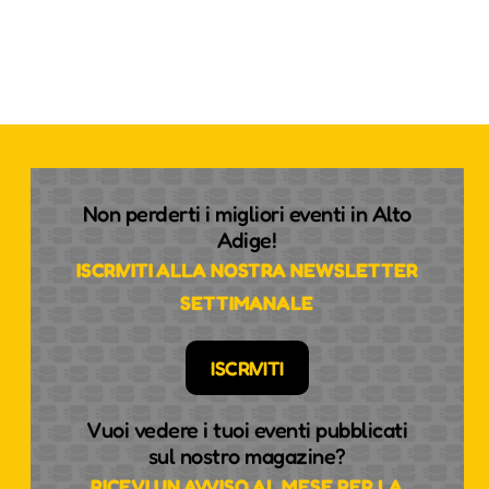
Non perderti i migliori eventi in Alto
Adige!
ISCRIVITI ALLA NOSTRA NEWSLETTER
SETTIMANALE
ISCRIVITI
Vuoi vedere i tuoi eventi pubblicati
sul nostro magazine?
RICEVI UN AVVISO AL MESE PER LA