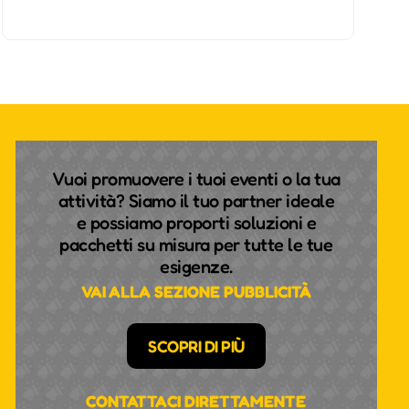
Vuoi promuovere i tuoi eventi o la tua
attività? Siamo il tuo partner ideale
e possiamo proporti soluzioni e
pacchetti su misura per tutte le tue
esigenze.
VAI ALLA SEZIONE PUBBLICITÀ
SCOPRI DI PIÙ
CONTATTACI DIRETTAMENTE