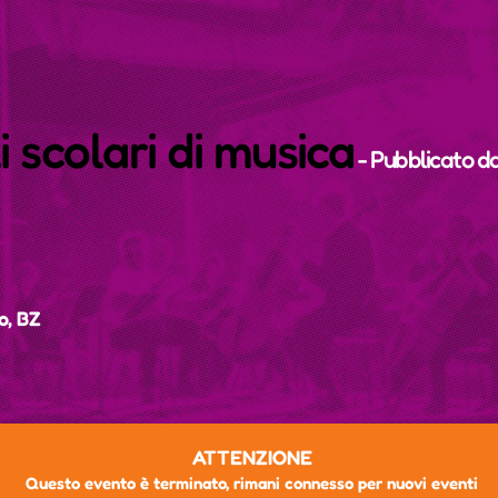
 scolari di musica
- Pubblicato d
o, BZ
ATTENZIONE
Questo evento è terminato, rimani connesso per nuovi eventi