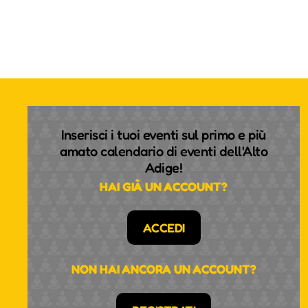
Inserisci i tuoi eventi sul primo e più
amato calendario di eventi dell'Alto
Adige!
HAI GIÀ UN ACCOUNT?
ACCEDI
NON HAI ANCORA UN ACCOUNT?