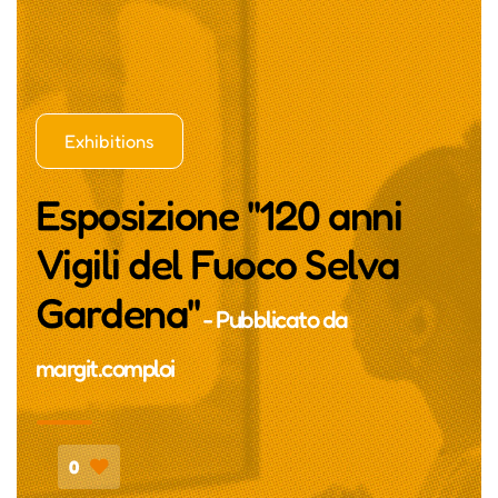
Exhibitions
Esposizione "120 anni
Vigili del Fuoco Selva
Gardena"
- Pubblicato da
margit.comploi
0