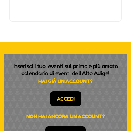
Inserisci i tuoi eventi sul primo e più amato
calendario di eventi dell'Alto Adige!
HAI GIÀ UN ACCOUNT?
ACCEDI
NON HAI ANCORA UN ACCOUNT?