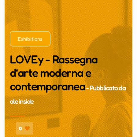
Exhibitions
LOVEy - Rassegna
d‘arte moderna e
contemporanea
- Pubblicato da
ale inside
0