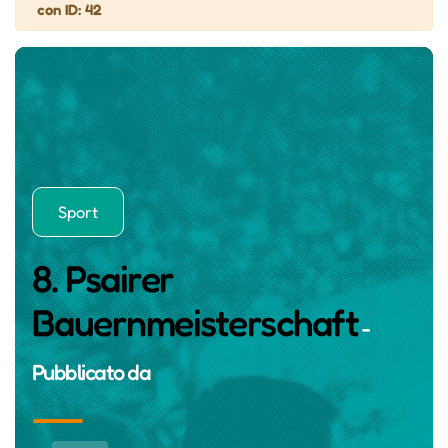
con ID: 42
Sport
8. Psairer
Bauernmeisterschaft
-
Pubblicato da