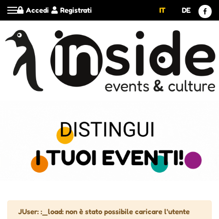
Accedi
Registrati
IT
DE
Attenzione
JUser: :_load: non è stato possibile caricare l'utente