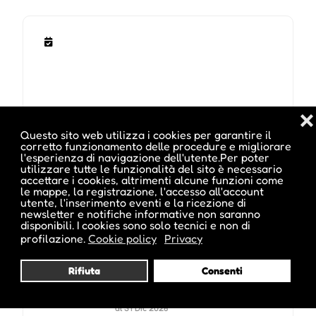
❌
Questo sito web utilizza i cookies per garantire il
corretto funzionamento delle procedure e migliorare
l'esperienza di navigazione dell'utente.Per poter
utilizzare tutte le funzionalità del sito è necessario
Potrebbe interessarti anche :
accettare i cookies, altrimenti alcune funzioni come
le mappe, la registrazione, l'accesso all'account
utente, l'inserimento eventi e la ricezione di
newsletter e notifiche informative non saranno
disponibili. I cookies sono solo tecnici e non di
profilazione.
Cookie policy
Privacy
Vivi momenti indimenticabili a
cavallo al Matunschmied Hof
Aschlerbach 35, Meltina, BZ
Rifiuta
Consenti
L'evento si tiene dal 01 Gen 2026
al 31 Dic 2026