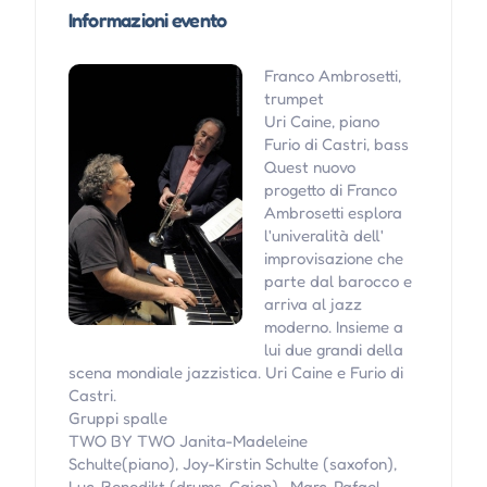
Informazioni evento
Franco Ambrosetti,
trumpet
Uri Caine, piano
Furio di Castri, bass
Quest nuovo
progetto di Franco
Ambrosetti esplora
l'univeralità dell'
improvisazione che
parte dal barocco e
arriva al jazz
moderno. Insieme a
lui due grandi della
scena mondiale jazzistica. Uri Caine e Furio di
Castri.
Gruppi spalle
TWO BY TWO Janita-Madeleine
Schulte(piano), Joy-Kirstin Schulte (saxofon),
Luc-Benedikt (drums, Cajon) , Marc-Rafael