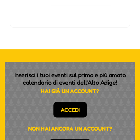
Inserisci i tuoi eventi sul primo e più amato
calendario di eventi dell'Alto Adige!
HAI GIÀ UN ACCOUNT?
ACCEDI
NON HAI ANCORA UN ACCOUNT?