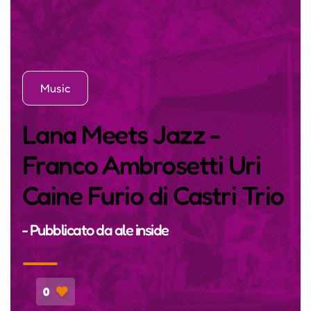
Music
Lana Meets Jazz -
Franco Ambrosetti Uri
Caine Furio di Castri Trio
- Pubblicato da
ale inside
0