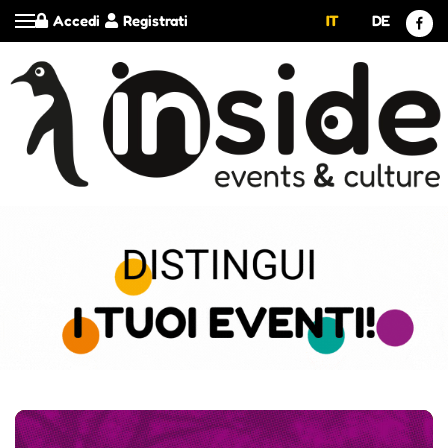
Accedi
Registrati
IT
DE