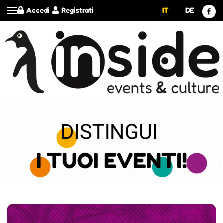
Accedi
Registrati
IT
DE