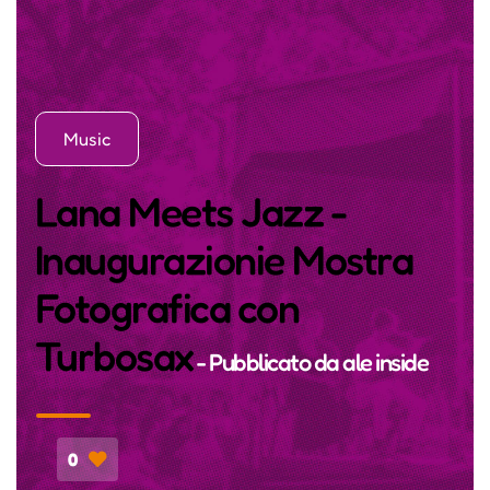
Music
Lana Meets Jazz -
Inaugurazionie Mostra
Fotografica con
Turbosax
- Pubblicato da
ale inside
0