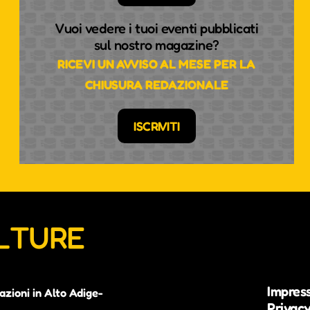
Vuoi vedere i tuoi eventi pubblicati
sul nostro magazine?
RICEVI UN AVVISO AL MESE PER LA
CHIUSURA REDAZIONALE
ISCRIVITI
ULTURE
Impres
azioni in Alto Adige-
Privacy