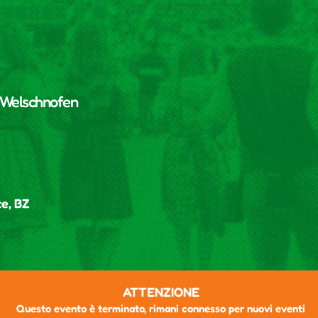
Welschnofen
e, BZ
ATTENZIONE
Questo evento è terminato, rimani connesso per nuovi eventi