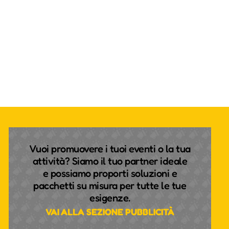
Vuoi promuovere i tuoi eventi o la tua
attività? Siamo il tuo partner ideale
e possiamo proporti soluzioni e
pacchetti su misura per tutte le tue
esigenze.
VAI ALLA SEZIONE PUBBLICITÀ