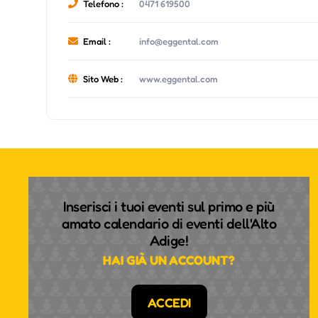
Telefono :
0471 619500
Email :
info@eggental.com
Sito Web :
www.eggental.com
Inserisci i tuoi eventi sul primo e più
amato calendario di eventi dell'Alto
Adige!
HAI GIÀ UN ACCOUNT?
ACCEDI