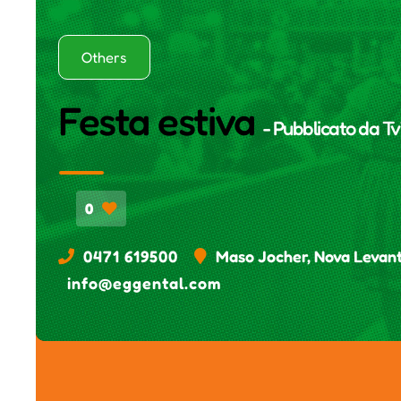
Others
Festa estiva
- Pubblicato da
Tv
0
0471 619500
Maso Jocher, Nova Levant
info@eggental.com