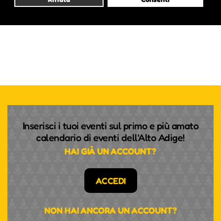
Inserisci i tuoi eventi sul primo e più amato
calendario di eventi dell'Alto Adige!
HAI GIÀ UN ACCOUNT?
ACCEDI
NON HAI ANCORA UN ACCOUNT?