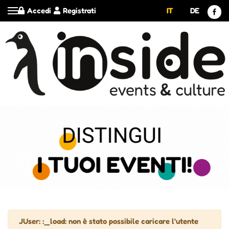
Accedi
Registrati
IT
DE
Attenzione
JUser: :_load: non è stato possibile caricare l'utente