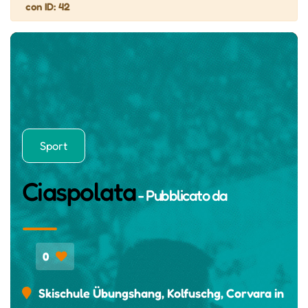
con ID: 42
Sport
Ciaspolata
- Pubblicato da
0
Skischule Übungshang, Kolfuschg, Corvara in