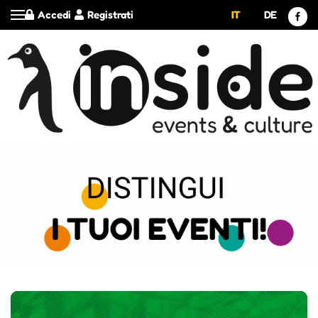
Accedi
Registrati
IT
DE