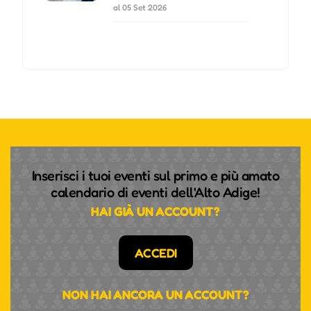
al 05 Set 2026
Inserisci i tuoi eventi sul primo e più amato
calendario di eventi dell'Alto Adige!
HAI GIÀ UN ACCOUNT?
ACCEDI
NON HAI ANCORA UN ACCOUNT?