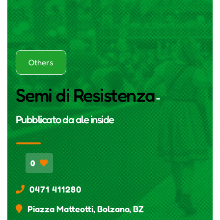
Others
Semi di Resistenza
-
Pubblicato da
ale inside
0
0471 411280
Piazza Matteotti, Bolzano, BZ