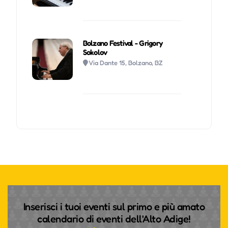
Bolzano Festival - Grigory
Sokolov
Via Dante 15, Bolzano, BZ
Inserisci i tuoi eventi sul primo e più amato
calendario di eventi dell'Alto Adige!