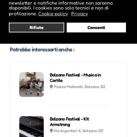
newsletter e notifiche informative non saranno
disponibili. I cookies sono solo tecnici e non di
profilazione.
Cookie policy
Privacy
Visita profilo
Rifiuta
Consenti
Potrebbe interessarti anche :
Bolzano Festival - Musica in
Cortile
Piazza Matteotti, Bolzano, BZ
Bolzano Festival - Kit
Armstrong
Via Argentieri 6, Bolzano, BZ