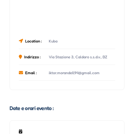
Location :
Kuba
Indirizzo :
Via Stazione 3, Caldaro s.s.d.v., BZ
Email :
iktor.morandell94@gmail.com
Date e orari evento :