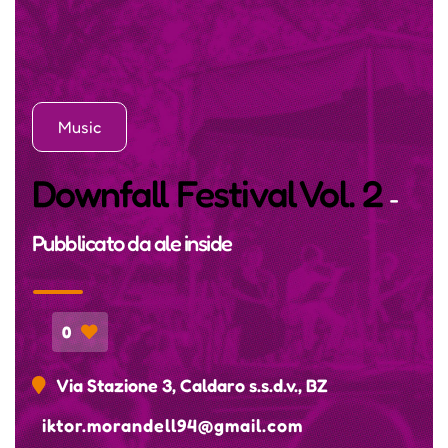
Music
Downfall Festival Vol. 2
-
Pubblicato da
ale inside
0
Via Stazione 3, Caldaro s.s.d.v., BZ
iktor.morandell94@gmail.com