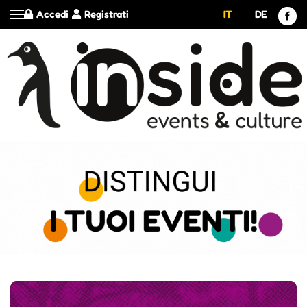
Accedi
Registrati
IT
DE