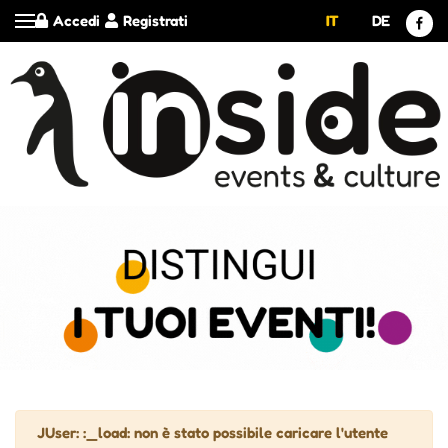
Accedi
Registrati
IT
DE
Attenzione
JUser: :_load: non è stato possibile caricare l'utente