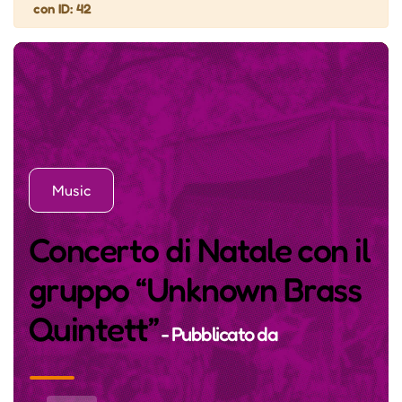
con ID: 42
Music
Concerto di Natale con il
gruppo “Unknown Brass
Quintett”
- Pubblicato da