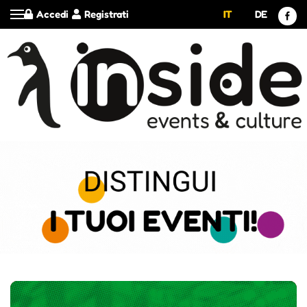
Accedi
Registrati
IT
DE