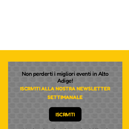
Non perderti i migliori eventi in Alto
Adige!
ISCRIVITI ALLA NOSTRA NEWSLETTER
SETTIMANALE
ISCRIVITI