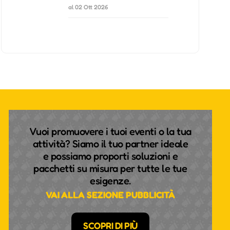
al 02 Ott 2026
Vuoi promuovere i tuoi eventi o la tua
attività? Siamo il tuo partner ideale
e possiamo proporti soluzioni e
pacchetti su misura per tutte le tue
esigenze.
VAI ALLA SEZIONE PUBBLICITÀ
SCOPRI DI PIÙ