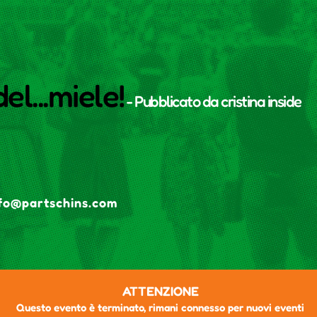
el...miele!
- Pubblicato da
cristina inside
fo@partschins.com
ATTENZIONE
Questo evento è terminato, rimani connesso per nuovi eventi