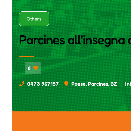
Others
Parcines all'insegna d
0
0473 967157
Paese, Parcines, BZ
in