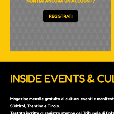
NON HAI ANCORA UN ACCOUNT?
REGISTRATI
INSIDE EVENTS & C
Magazine mensile gratuito di cultura, eventi e manifest
Südtirol, Trentino e Tirolo.
Testata iscritta al registro stampe del Tribunale di Bol