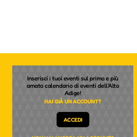
Inserisci i tuoi eventi sul primo e più
amato calendario di eventi dell'Alto
Adige!
HAI GIÀ UN ACCOUNT?
ACCEDI