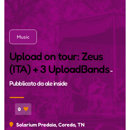
Music
Upload on tour: Zeus
(ITA) + 3 UploadBands
-
Pubblicato da
ale inside
0
Solarium Predaia, Coredo, TN