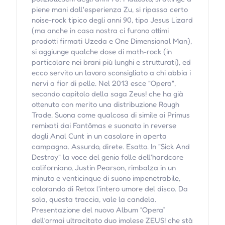
piene mani dall'esperienza Zu, si ripassa certo
noise-rock tipico degli anni 90, tipo Jesus Lizard
(ma anche in casa nostra ci furono ottimi
prodotti firmati Uzeda e One Dimensional Man),
si aggiunge qualche dose di math-rock (in
particolare nei brani più lunghi e strutturati), ed
ecco servito un lavoro sconsigliato a chi abbia i
nervi a fior di pelle. Nel 2013 esce "Opera",
secondo capitolo della saga Zeus! che ha già
ottenuto con merito una distribuzione Rough
Trade. Suona come qualcosa di simile ai Primus
remixati dai Fantômas e suonato in reverse
dagli Anal Cunt in un casolare in aperta
campagna. Assurdo, direte. Esatto. In "Sick And
Destroy" la voce del genio folle dell'hardcore
californiano, Justin Pearson, rimbalza in un
minuto e venticinque di suono impenetrabile,
colorando di Retox l'intero umore del disco. Da
sola, questa traccia, vale la candela.
Presentazione del nuovo Album “Opera”
dell’ormai ultracitato duo imolese ZEUS! che stà