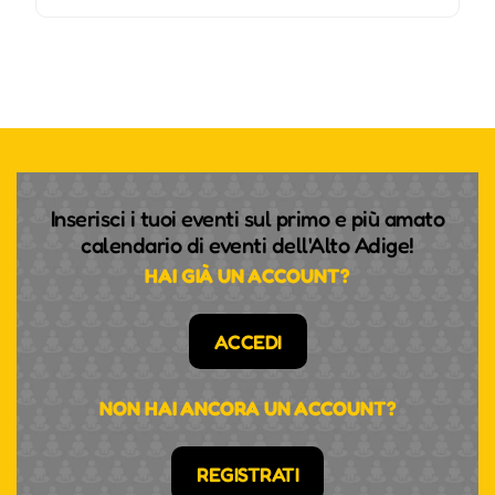
Inserisci i tuoi eventi sul primo e più amato
calendario di eventi dell'Alto Adige!
HAI GIÀ UN ACCOUNT?
ACCEDI
NON HAI ANCORA UN ACCOUNT?
REGISTRATI