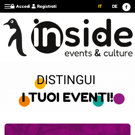
Accedi
Registrati
IT
DE