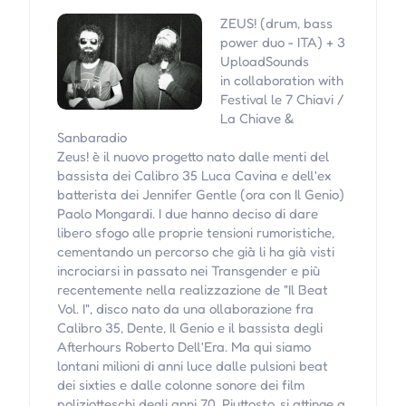
ZEUS! (drum, bass
power duo - ITA) + 3
UploadSounds
in collaboration with
Festival le 7 Chiavi /
La Chiave &
Sanbaradio
Zeus! è il nuovo progetto nato dalle menti del
bassista dei Calibro 35 Luca Cavina e dell'ex
batterista dei Jennifer Gentle (ora con Il Genio)
Paolo Mongardi. I due hanno deciso di dare
libero sfogo alle proprie tensioni rumoristiche,
cementando un percorso che già li ha già visti
incrociarsi in passato nei Transgender e più
recentemente nella realizzazione de "Il Beat
Vol. I", disco nato da una ollaborazione fra
Calibro 35, Dente, Il Genio e il bassista degli
Afterhours Roberto Dell'Era. Ma qui siamo
lontani milioni di anni luce dalle pulsioni beat
dei sixties e dalle colonne sonore dei film
poliziotteschi degli anni 70. Piuttosto, si attinge a