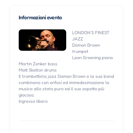
Informazioni evento
LONDON'S FINEST
JAZZ
Damon Brown
trumpet
Leon Greening piano
Martin Zenker bass
Matt Skelton drums
Il trombettista jazz Damon Brown e la sua band
combinano con enfasi ed immedesimazione la
musica allo stato puro ed il suo aspetto più
giocoso.
Ingresso libero