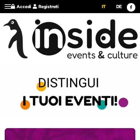
Accedi
Registrati
IT
DE