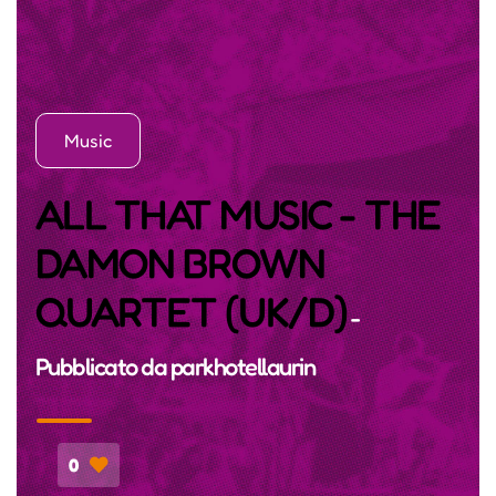
Music
ALL THAT MUSIC - THE
DAMON BROWN
QUARTET (UK/D)
-
Pubblicato da
parkhotellaurin
0