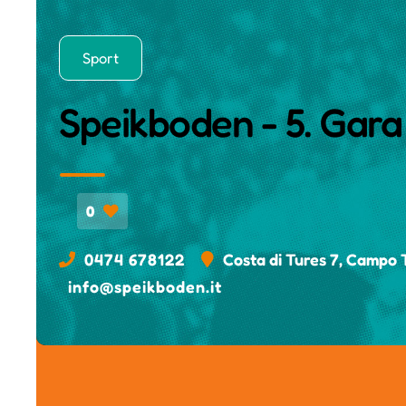
Sport
Speikboden - 5. Gara
0
0474 678122
Costa di Tures 7, Campo 
info@speikboden.it