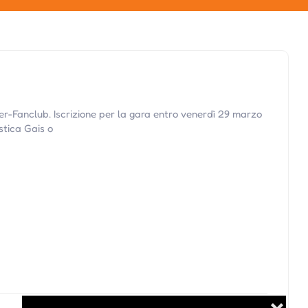
er-Fanclub. Iscrizione per la gara entro venerdì 29 marzo
stica Gais o