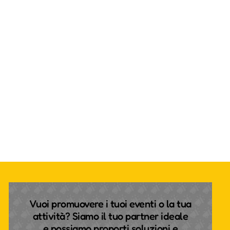
Vuoi promuovere i tuoi eventi o la tua
attività? Siamo il tuo partner ideale
e possiamo proporti soluzioni e