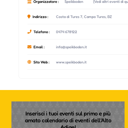
Organizzatore :
Speikboden
(Vedi altri eventi di 
Indirizzo :
Costa di Tures 7, Campo Tures, BZ
Telefono :
0474 678122
Email :
info@speikboden.it
Sito Web :
www.speikboden.it
Inserisci i tuoi eventi sul primo e più
amato calendario di eventi dell'Alto
Adige!