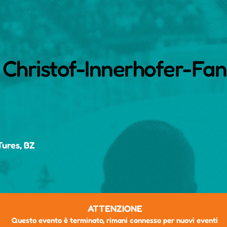
 Christof-Innerhofer-Fa
Tures, BZ
ATTENZIONE
Questo evento è terminato, rimani connesso per nuovi eventi