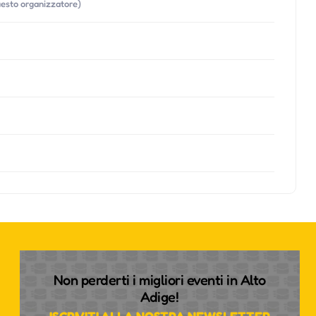
questo organizzatore)
Non perderti i migliori eventi in Alto
Adige!