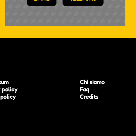
sum
Chi siamo
 policy
Faq
policy
Credits