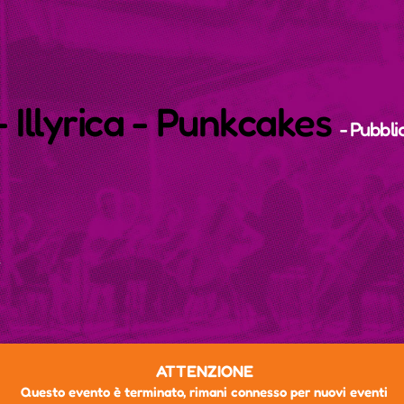
 Illyrica - Punkcakes
- Pubbli
Z
ATTENZIONE
Questo evento è terminato, rimani connesso per nuovi eventi