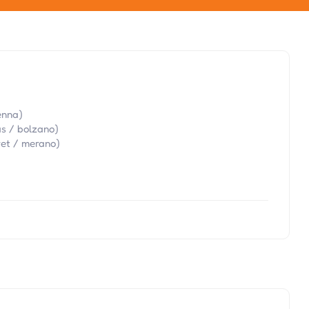
enna)
s / bolzano)
et / merano)