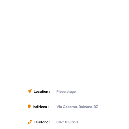
Location :
Pippo.stage
Indirizzo :
Via Cadorna, Bolzano, BZ
Telefono :
0471 053853