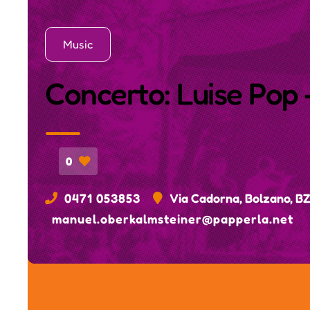
Music
Concerto: Luise Pop -
0
0471 053853
Via Cadorna, Bolzano, B
manuel.oberkalmsteiner@papperla.net