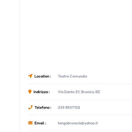
Location :
Teatro Comunale
Indirizzo :
Via Dante 21, Brunico, BZ
Telefono :
339 8937132
Email :
tangobruneck@yahoo.it