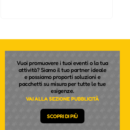
Vuoi promuovere i tuoi eventi o la tua
attività? Siamo il tuo partner ideale
e possiamo proporti soluzioni e
pacchetti su misura per tutte le tue
esigenze.
VAI ALLA SEZIONE PUBBLICITÀ
SCOPRI DI PIÙ