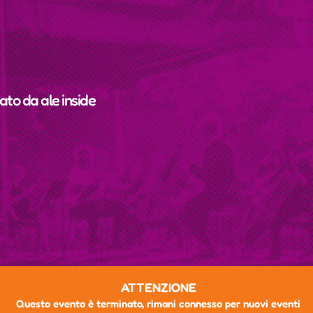
cato da
ale inside
ATTENZIONE
Questo evento è terminato, rimani connesso per nuovi eventi