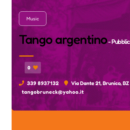
Music
Tango argentino
- Pubbli
0
339 8937132
Via Dante 21, Brunico, BZ
tangobruneck@yahoo.it