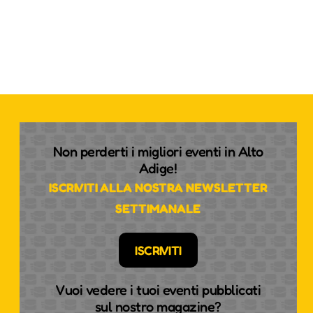
Non perderti i migliori eventi in Alto
Adige!
ISCRIVITI ALLA NOSTRA NEWSLETTER
SETTIMANALE
ISCRIVITI
Vuoi vedere i tuoi eventi pubblicati
sul nostro magazine?