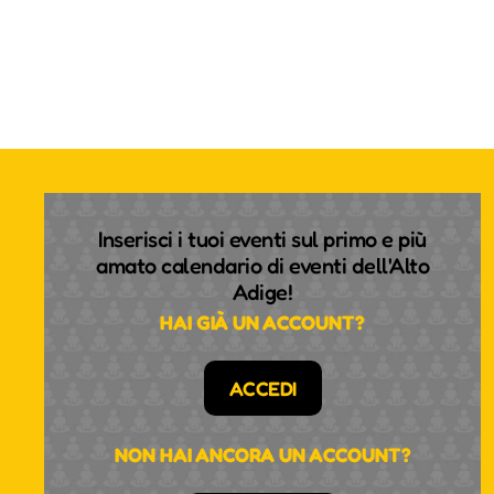
Inserisci i tuoi eventi sul primo e più
amato calendario di eventi dell'Alto
Adige!
HAI GIÀ UN ACCOUNT?
ACCEDI
NON HAI ANCORA UN ACCOUNT?