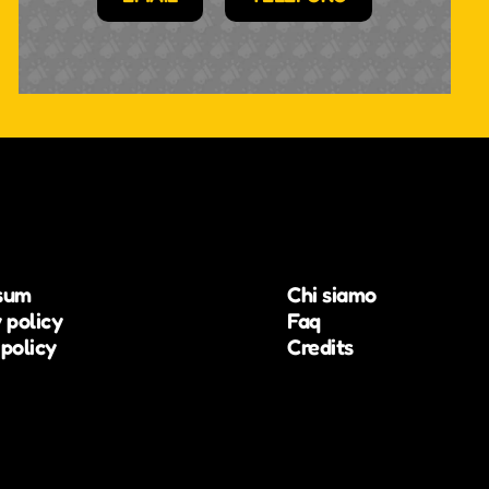
sum
Chi siamo
 policy
Faq
policy
Credits