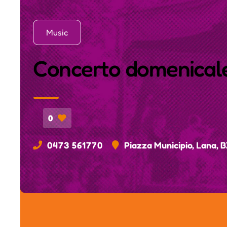
Music
Concerto domenicale
0
0473 561770
Piazza Municipio, Lana, 