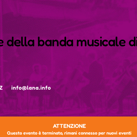
 della banda musicale d
BZ
info@lana.info
ATTENZIONE
Questo evento è terminato, rimani connesso per nuovi eventi