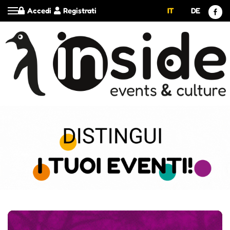
Accedi
Registrati
IT
DE