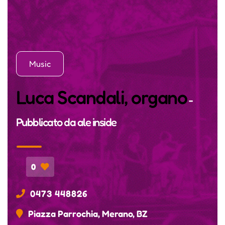
Music
Luca Scandali, organo
-
Pubblicato da
ale inside
0
0473 448826
Piazza Parrochia, Merano, BZ