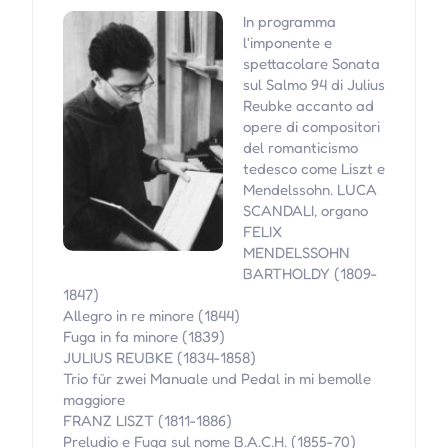
In programma
l'imponente e
spettacolare Sonata
sul Salmo 94 di Julius
Reubke accanto ad
opere di compositori
del romanticismo
tedesco come Liszt e
Mendelssohn. LUCA
SCANDALI, organo
FELIX
MENDELSSOHN
BARTHOLDY (1809-
1847)
Allegro in re minore (1844)
Fuga in fa minore (1839)
JULIUS REUBKE (1834-1858)
Trio für zwei Manuale und Pedal in mi bemolle
maggiore
FRANZ LISZT (1811-1886)
Preludio e Fuga sul nome B.A.C.H. (1855-70)