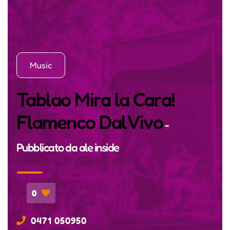
Music
Tablao Mira la Cara!
Flamenco Dal Vivo
-
Pubblicato da
ale inside
0
0471 050950