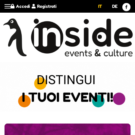
Accedi
Registrati
IT
DE