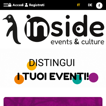
Accedi
Registrati
IT
DE