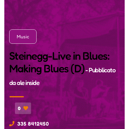
Music
Steinegg-Live in Blues:
Making Blues (D)
- Pubblicato
da
ale inside
0
335 8412450