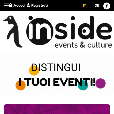
Accedi
Registrati
IT
DE