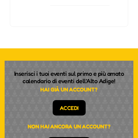
Inserisci i tuoi eventi sul primo e più amato
calendario di eventi dell'Alto Adige!
HAI GIÀ UN ACCOUNT?
ACCEDI
NON HAI ANCORA UN ACCOUNT?