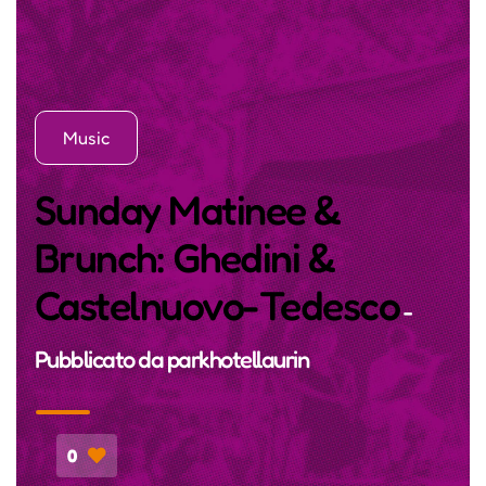
Music
Sunday Matinee &
Brunch: Ghedini &
Castelnuovo-Tedesco
-
Pubblicato da
parkhotellaurin
0