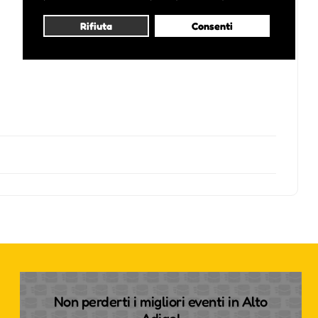
Rifiuta
Consenti
Non perderti i migliori eventi in Alto