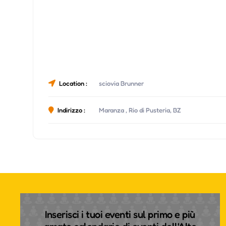
Location :
sciovia Brunner
Indirizzo :
Maranza , Rio di Pusteria, BZ
Inserisci i tuoi eventi sul primo e più