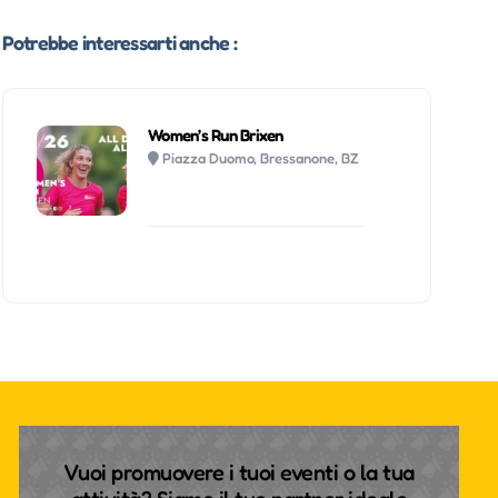
Potrebbe interessarti anche :
Women’s Run Brixen
Piazza Duomo, Bressanone, BZ
Vuoi promuovere i tuoi eventi o la tua