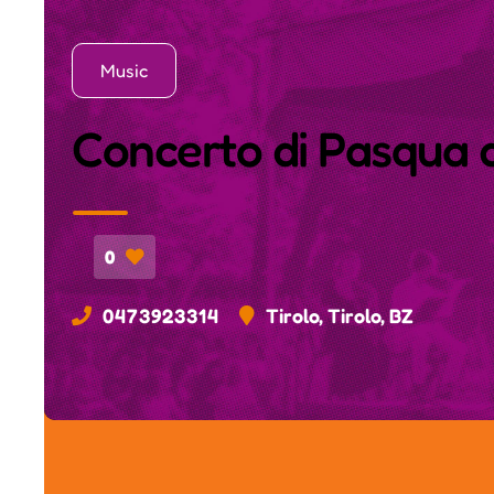
Music
Concerto di Pasqua d
0
0473923314
Tirolo, Tirolo, BZ