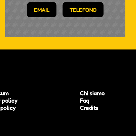
EMAIL
TELEFONO
sum
Chi siamo
 policy
Faq
policy
Credits