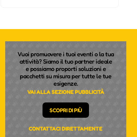
Vuoi promuovere i tuoi eventi o la tua
attività? Siamo il tuo partner ideale
e possiamo proporti soluzioni e
pacchetti su misura per tutte le tue
esigenze.
VAI ALLA SEZIONE PUBBLICITÀ
SCOPRI DI PIÙ
CONTATTACI DIRETTAMENTE