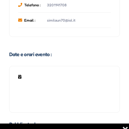
Telefono :
3201141708
Email :
similaun70@iol.it
Date e orari evento :
Pubblicato da :