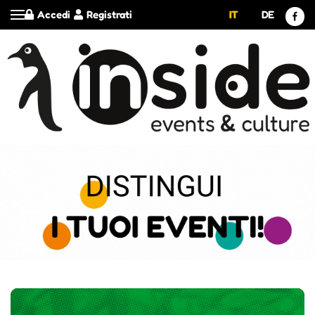
Accedi
Registrati
IT
DE