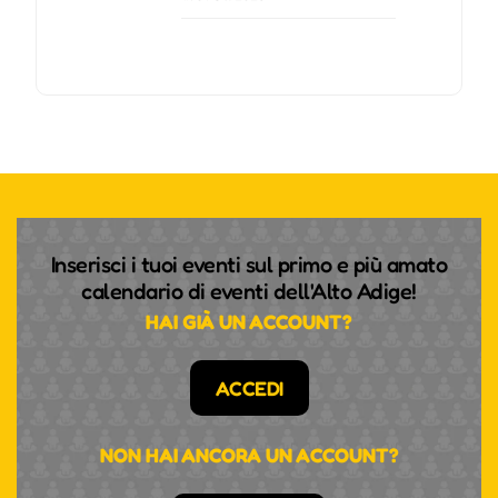
Inserisci i tuoi eventi sul primo e più amato
calendario di eventi dell'Alto Adige!
HAI GIÀ UN ACCOUNT?
ACCEDI
NON HAI ANCORA UN ACCOUNT?