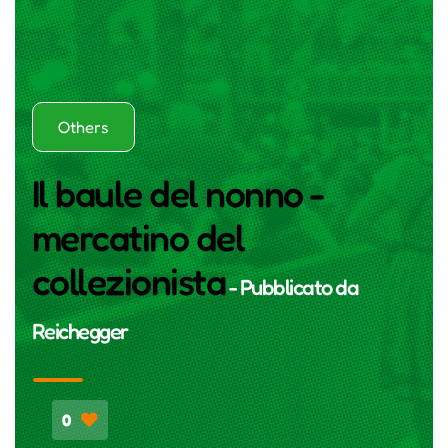
Others
Il baule del nonno -
mercatino del
collezionista
- Pubblicato da
Reichegger
0