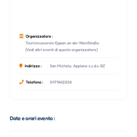
Organizzatore :
Tourismusverein Eppan an der WeinStraße
(Vedi altri eventi di questo organizzatore)
Indirizzo :
San Michele, Appiano s.s.d.v, BZ
Telefono :
0471662206
Date e orari evento :