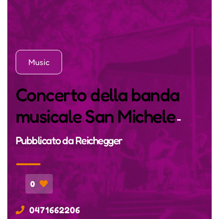
Music
Concerto della banda
musicale San Michele
-
Pubblicato da
Reichegger
0
0471662206