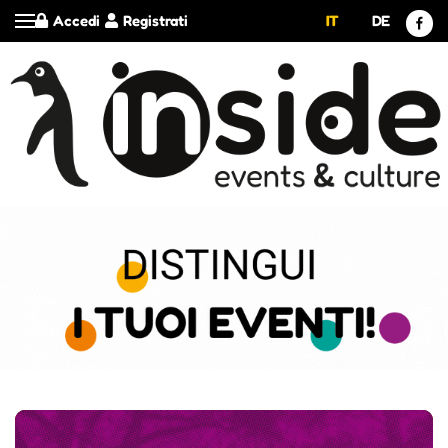
Accedi
Registrati
IT
DE