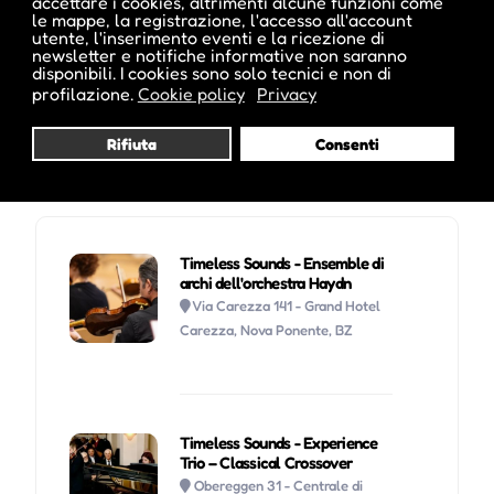
accettare i cookies, altrimenti alcune funzioni come
le mappe, la registrazione, l'accesso all'account
utente, l'inserimento eventi e la ricezione di
newsletter e notifiche informative non saranno
Visita profilo
disponibili. I cookies sono solo tecnici e non di
profilazione.
Cookie policy
Privacy
Rifiuta
Consenti
Potrebbe interessarti anche :
Timeless Sounds - Ensemble di
archi dell'orchestra Haydn
Via Carezza 141 - Grand Hotel
Carezza, Nova Ponente, BZ
Timeless Sounds - Experience
Trio – Classical Crossover
Obereggen 31 - Centrale di