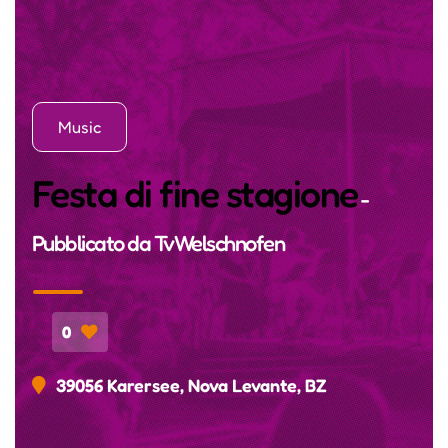
Music
Festa di fine stagione
-
Pubblicato da
TvWelschnofen
0
39056 Karersee, Nova Levante, BZ