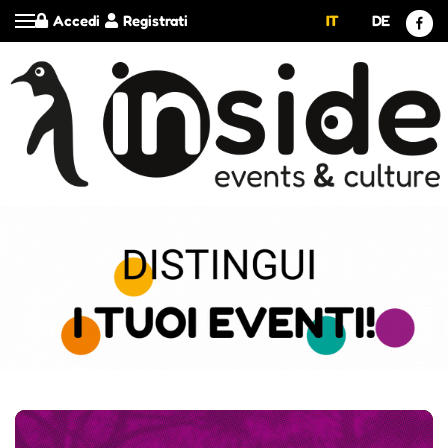
Accedi
Registrati
IT
DE